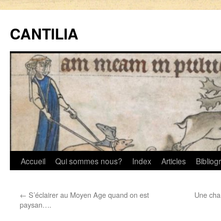
CANTILIA
Aller
Accueil
Qui sommes nous?
Index
Articles
Bibliog
au
←
S’éclairer au Moyen Age quand on est
Une cha
contenu
paysan….